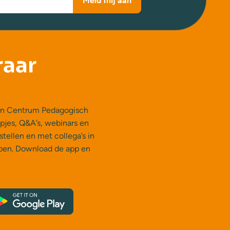
Meld mij aan
raar
 van Centrum Pedagogisch
mpjes, Q&A’s, webinars en
stellen en met collega’s in
epen. Download de app en