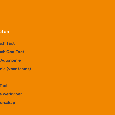
cten
sch Tact
sch Con-Tact
p Autonomie
mie (voor teams)
Tact
e werkvloer
derschap