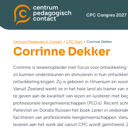
CPC Congres 2027
Centrum Pedagogisch Contact
>
CPC Team
>
Corrinne Dekker
Corrinne Dekker
Corrinne is lerarenopleider met focus voor ontwikkeling 
zo kunnen ondersteunen en stimuleren in hun ontwikkel
ontwikkeling krijgen. Zij is geboren in Hilversum en woon
Vanuit Zeeland werkt ze in het hele land als trainer va
te geven aan de kwaliteit van lezen en luisteren met beg
professionele leergemeenschappen (PLG's). Recent sch
Parlevliet en Donata Ruissen het boek
Leren in verbond
faciliteren van professionele leergemeenschappen. Vanui
leveren aan het werk dat vanuit CPC wordt geïnitieerd. 