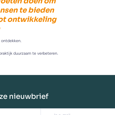
 moeten doen om
nsen te bieden
ot ontwikkeling
n
 ontdekken.
raktijk duurzaam te verbeteren.
nze nieuwbrief