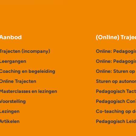
Aanbod
(Online) Traje
Trajecten (incompany)
Online: Pedagogi
Leergangen
Online: Pedagogi
Coaching en begeleiding
Online: Sturen o
Online Trajecten
Sturen op autono
Masterclasses en lezingen
Pedagogisch Tact
Voorstelling
Pedagogisch Con
Lezingen
Co-teaching op d
Artikelen
Pedagogisch Lei