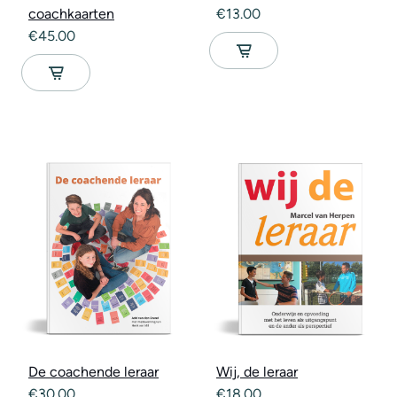
coachkaarten
€
13.00
€
45.00
De coachende leraar
Wij, de leraar
€
30.00
€
18.00