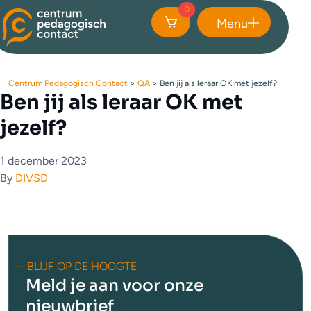
0
Menu
Sluiten
Centrum Pedagogisch Contact
>
QA
>
Ben jij als leraar OK met jezelf?
Ben jij als leraar OK met
jezelf?
1 december 2023
By
DIVSD
-- BLIJF OP DE HOOGTE
Meld je aan voor onze
nieuwbrief