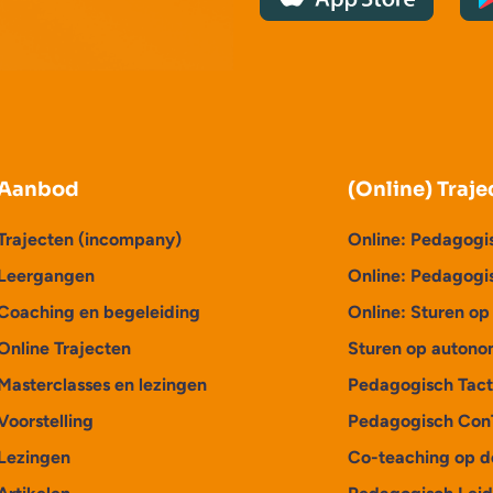
Aanbod
(Online) Traje
Trajecten (incompany)
Online: Pedagogi
Leergangen
Online: Pedagogi
Coaching en begeleiding
Online: Sturen o
Online Trajecten
Sturen op autono
Masterclasses en lezingen
Pedagogisch Tact
Voorstelling
Pedagogisch Con
Lezingen
Co-teaching op d