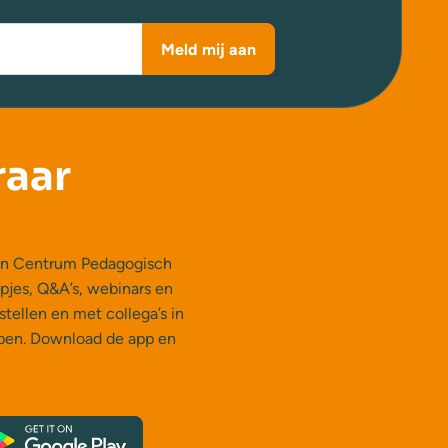
Meld mij aan
raar
 van Centrum Pedagogisch
mpjes, Q&A’s, webinars en
stellen en met collega’s in
epen. Download de app en