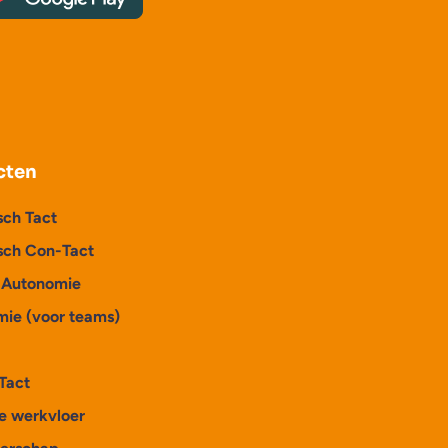
cten
sch Tact
sch Con-Tact
p Autonomie
mie (voor teams)
Tact
e werkvloer