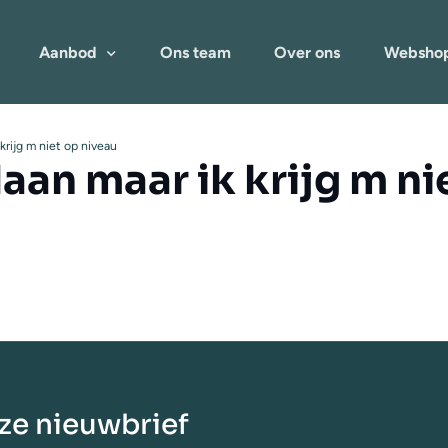
Aanbod
Ons team
Over ons
Websho
 krijg m niet op niveau
daan maar ik krijg m ni
nze nieuwbrief