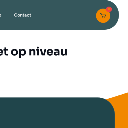
0
p
Contact
et op niveau