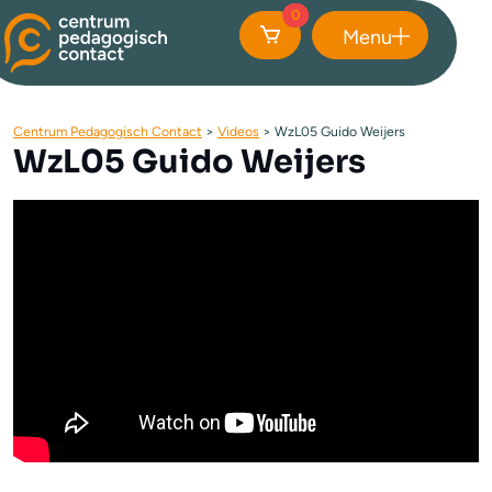
0
Menu
Sluiten
Centrum Pedagogisch Contact
>
Videos
>
WzL05 Guido Weijers
WzL05 Guido Weijers